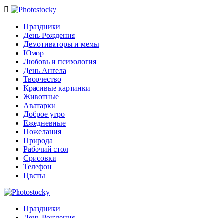

Праздники
День Рождения
Демотиваторы и мемы
Юмор
Любовь и психология
День Ангела
Творчество
Красивые картинки
Животные
Аватарки
Доброе утро
Ежедневные
Пожелания
Природа
Рабочий стол
Срисовки
Телефон
Цветы
Праздники
День Рождения