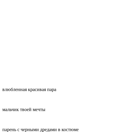
влюбленная красивая пара
мальчик твоей мечты
парень с черными дредами в костюме