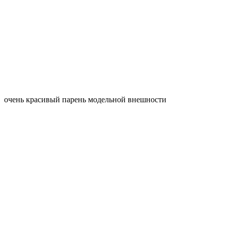
очень красивый парень модельной внешности