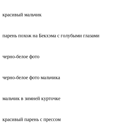
красивый мальчик
парень похож на Бекхэма с голубыми глазами
черно-белое фото
черно-белое фото мальчика
мальчик в зимней курточке
красивый парень с прессом