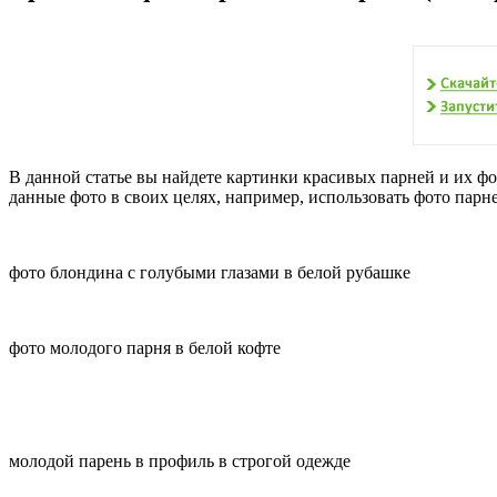
В данной статье вы найдете картинки красивых парней и их ф
данные фото в своих целях, например, использовать фото парн
фото блондина с голубыми глазами в белой рубашке
фото молодого парня в белой кофте
молодой парень в профиль в строгой одежде