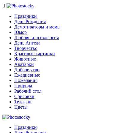

Праздники
День Рождения
Демотиваторы и мемы
Юмор
Любовь и психология
День Ангела
Творчество
Красивые картинки
Животные
Аватарки
Доброе утро
Ежедневные
Пожелания
Природа
Рабочий стол
Срисовки
Телефон
Цветы
Праздники
День Рождения