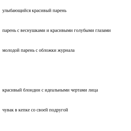
улыбающийся красивый парень
парень с веснушками и красивыми голубыми глазами
молодой парень с обложки журнала
красивый блондин с идеальными чертами лица
чувак в кепке со своей подругой