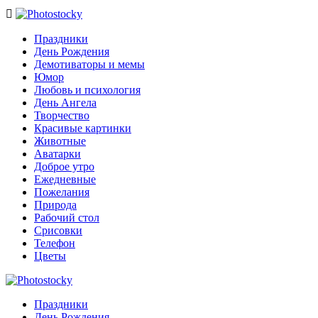

Праздники
День Рождения
Демотиваторы и мемы
Юмор
Любовь и психология
День Ангела
Творчество
Красивые картинки
Животные
Аватарки
Доброе утро
Ежедневные
Пожелания
Природа
Рабочий стол
Срисовки
Телефон
Цветы
Праздники
День Рождения