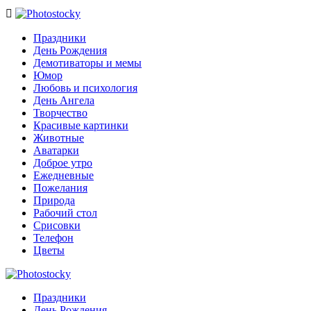

Праздники
День Рождения
Демотиваторы и мемы
Юмор
Любовь и психология
День Ангела
Творчество
Красивые картинки
Животные
Аватарки
Доброе утро
Ежедневные
Пожелания
Природа
Рабочий стол
Срисовки
Телефон
Цветы
Праздники
День Рождения