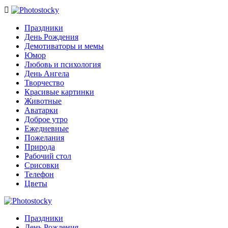

Праздники
День Рождения
Демотиваторы и мемы
Юмор
Любовь и психология
День Ангела
Творчество
Красивые картинки
Животные
Аватарки
Доброе утро
Ежедневные
Пожелания
Природа
Рабочий стол
Срисовки
Телефон
Цветы
Праздники
День Рождения