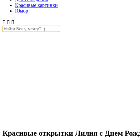
Красивые картинки
Юмор



Красивые открытки Лилия с Днем Рожд