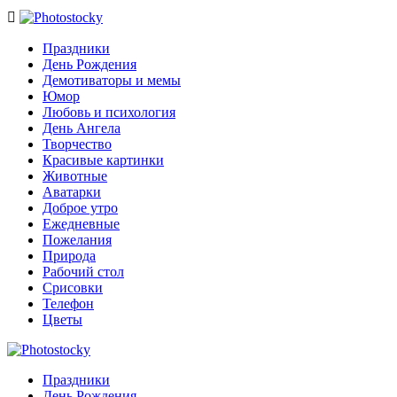

Праздники
День Рождения
Демотиваторы и мемы
Юмор
Любовь и психология
День Ангела
Творчество
Красивые картинки
Животные
Аватарки
Доброе утро
Ежедневные
Пожелания
Природа
Рабочий стол
Срисовки
Телефон
Цветы
Праздники
День Рождения