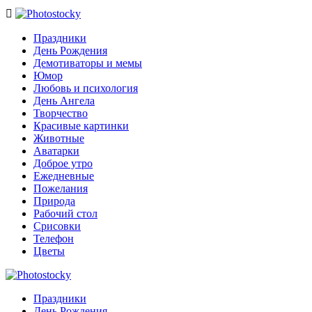

Праздники
День Рождения
Демотиваторы и мемы
Юмор
Любовь и психология
День Ангела
Творчество
Красивые картинки
Животные
Аватарки
Доброе утро
Ежедневные
Пожелания
Природа
Рабочий стол
Срисовки
Телефон
Цветы
Праздники
День Рождения