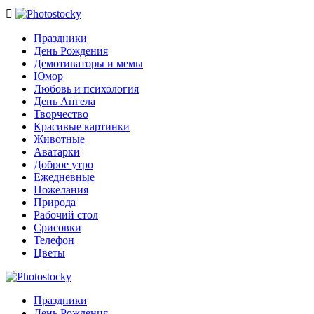

Праздники
День Рождения
Демотиваторы и мемы
Юмор
Любовь и психология
День Ангела
Творчество
Красивые картинки
Животные
Аватарки
Доброе утро
Ежедневные
Пожелания
Природа
Рабочий стол
Срисовки
Телефон
Цветы
Праздники
День Рождения