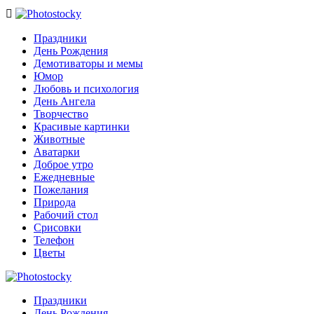

Праздники
День Рождения
Демотиваторы и мемы
Юмор
Любовь и психология
День Ангела
Творчество
Красивые картинки
Животные
Аватарки
Доброе утро
Ежедневные
Пожелания
Природа
Рабочий стол
Срисовки
Телефон
Цветы
Праздники
День Рождения