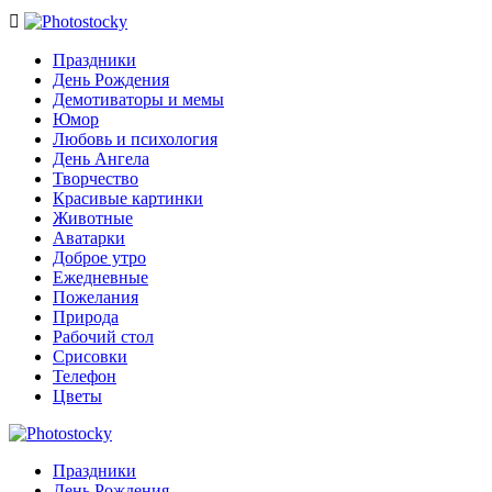

Праздники
День Рождения
Демотиваторы и мемы
Юмор
Любовь и психология
День Ангела
Творчество
Красивые картинки
Животные
Аватарки
Доброе утро
Ежедневные
Пожелания
Природа
Рабочий стол
Срисовки
Телефон
Цветы
Праздники
День Рождения